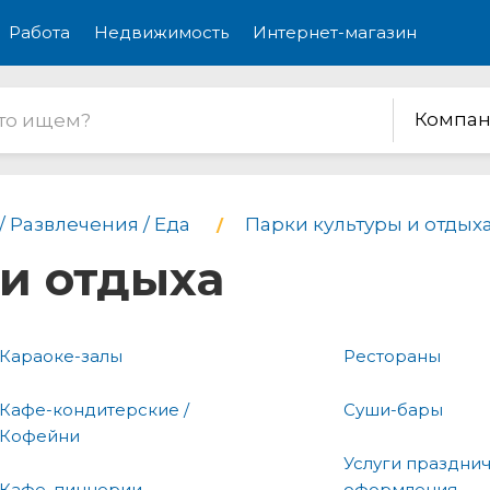
Работа
Недвижимость
Интернет-магазин
Компан
/ Развлечения / Еда
Парки культуры и отдых
и отдыха
Караоке-залы
Рестораны
Кафе-кондитерские /
Суши-бары
Кофейни
Услуги праздни
Кафе, пиццерии
оформления