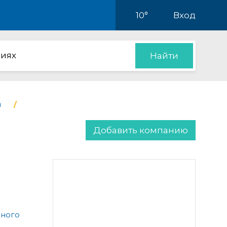
10°
Вход
иях
Найти
а
Добавить компанию
чного