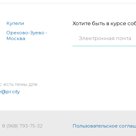
Купели
Хотите быть в курсе с
Орехово-Зуево -
Москва
с есть темы для
e@pr.city
8 (968) 793-75-32
Пользовательское согла