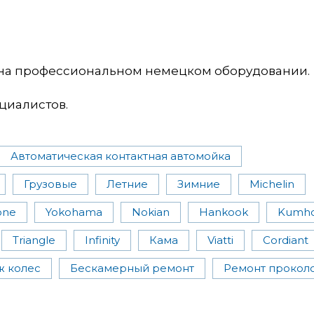
на профессиональном немецком оборудовании.
циалистов.
Автоматическая контактная автомойка
Грузовые
Летние
Зимние
Michelin
one
Yokohama
Nokian
Hankook
Kumh
Triangle
Infinity
Кама
Viatti
Cordiant
ж колес
Бескамерный ремонт
Ремонт прокол