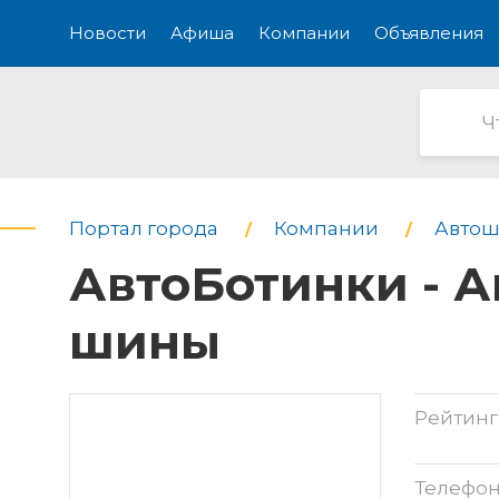
Новости
Афиша
Компании
Объявления
Портал города
Компании
Автош
АвтоБотинки - А
шины
Рейтинг
Телефо