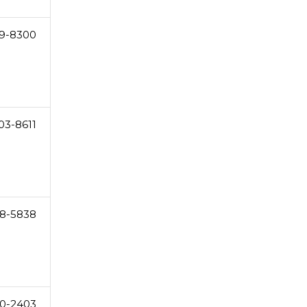
69-8300
03-8611
8-5838
0-2403