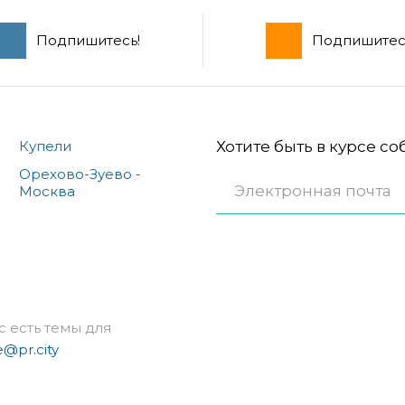
Подпишитесь!
Подпишитес
Купели
Хотите быть в курсе с
Орехово-Зуево -
Москва
с есть темы для
e@pr.city