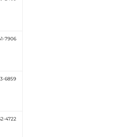
41-7906
63-6859
62-4722