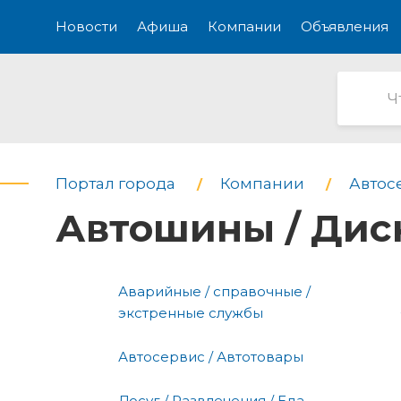
Новости
Афиша
Компании
Объявления
Портал города
Компании
Автос
Автошины / Дис
Аварийные / справочные /
экстренные службы
Автосервис / Автотовары
Досуг / Развлечения / Еда