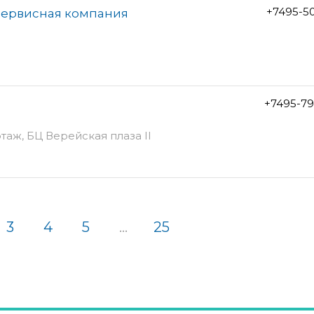
+7495-5
сервисная компания
+7495-79
 этаж, БЦ Верейская плаза II
3
4
5
...
25