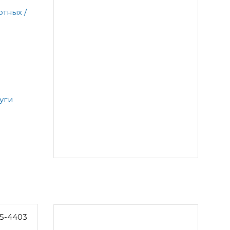
тных /
уги
5-4403