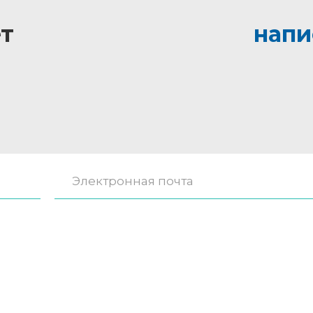
т
напи