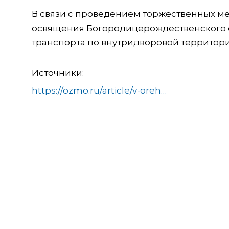
В связи с проведением торжественных ме
освящения Богородицерождественского с
транспорта по внутридворовой территории о
Источники:
https://ozmo.ru/article/v-orehovo-zueve-budet-vremenno-ogranicheno-dvizhenie-avtomobilej-711935