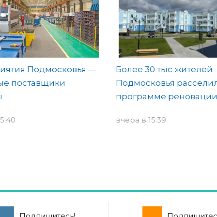
иятия Подмосковья —
Более 30 тыс жителей
ые поставщики
Подмосковья рассели
ы
программе реноваци
5:40
вчера в 15:39
Подпишитесь!
Подпишитес