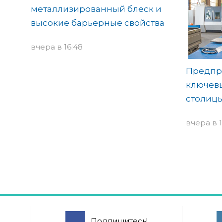
металлизированный блеск и
высокие барьерные свойства
вчера в 16:48
Предпр
ключев
столиц
вчера в 1
Подпишитесь!