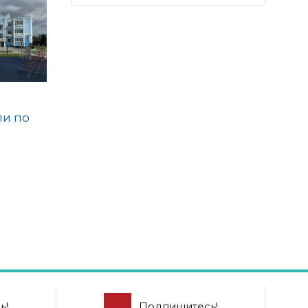
ли по
и
ь!
Подпишитесь!