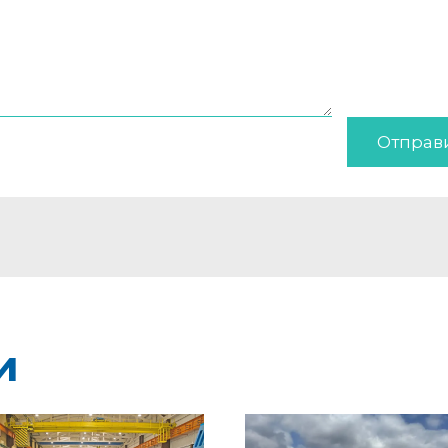
Отправ
и