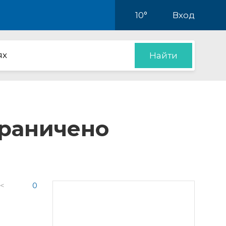
10°
Вход
ях
Найти
граничено
 <
0