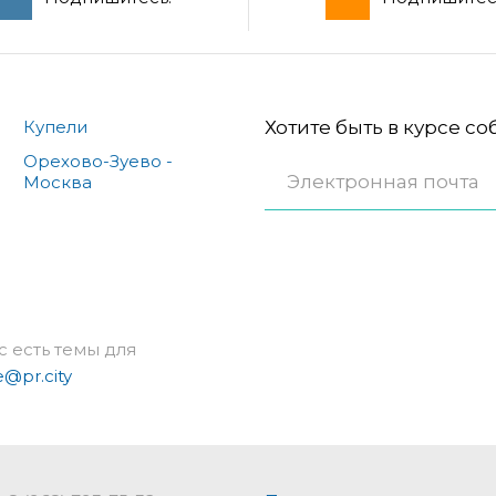
Купели
Хотите быть в курсе с
Орехово-Зуево -
Москва
с есть темы для
e@pr.city