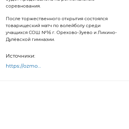
соревнования.
После торжественного открытия состоялся
товарищеский матч по волейболу среди
учащихся СОШ №16 г. Орехово-Зуево и Ликино-
Дулёвской гимназии.
Источники:
https://ozmo.ru/article/orehovo-zuevskij-okrug-vstupil-v-edinuyu-shkolnuyu-ligu-661826