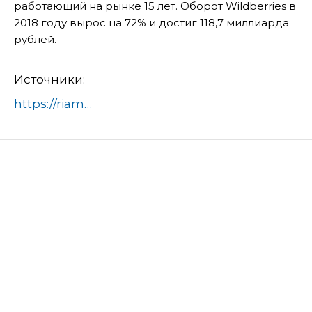
работающий на рынке 15 лет. Оборот Wildberries в
2018 году вырос на 72% и достиг 118,7 миллиарда
рублей.
Источники:
https://riamo.ru/article/377915/vlasti-podmoskovya-podderzhat-razvitie-kompanii-wildberries.xl