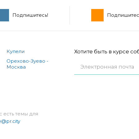
Подпишитесь!
Подпишитес
Купели
Хотите быть в курсе с
Орехово-Зуево -
Москва
с есть темы для
e@pr.city