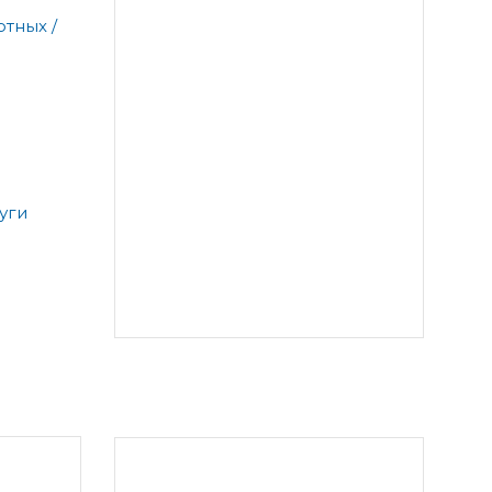
тных /
уги