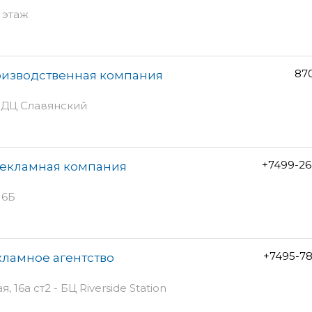
2 этаж
87
оизводственная компания
ж, ДЦ Славянский
+7499-26
рекламная компания
16Б
+7495-7
кламное агентство
6а ст2 - БЦ Riverside Station