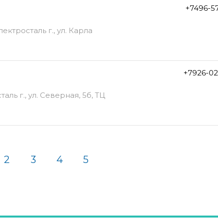
+7496-5
ектросталь г., ул. Карла
+7926-02
аль г., ул. Северная, 5б, ТЦ
2
3
4
5