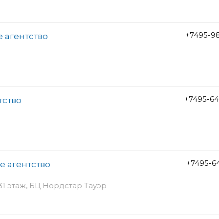
+7495-9
е агентство
+7495-64
тство
+7495-6
е агентство
, 31 этаж, БЦ Нордстар Тауэр