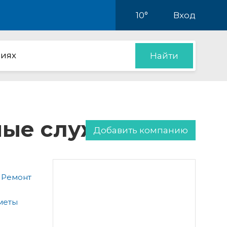
10°
Вход
иях
Найти
нные службы
Добавить компанию
 Ремонт
меты