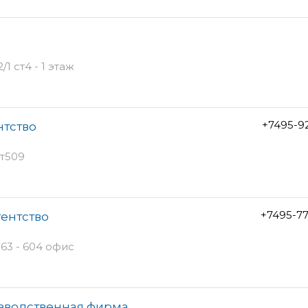
1 ст4 - 1 этаж
+7495-9
нтство
ст509
+7495-7
гентство
63 - 604 офис
зводственная фирма