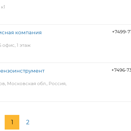
 к1
+7499-7
исная компания
6 офис, 1 этаж
+7496-7
 бензоинструмент
ов, Московская обл., Россия,
1
2