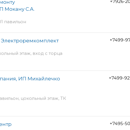
+7926-2
монту
П Мокану С.А.
01 павильон
+7499-9
 Электроремкомплект
кольный этаж, вход с торца
+7499-92
мпания, ИП Михайлечко
павильон, цокольный этаж, ТК
+7495-5
ентр