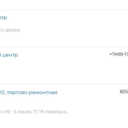
нтр
 со двора
+7499-1
й центр
825
О, торгово-ремонтная
т6 - 3 линия, 17, 18 павильон,