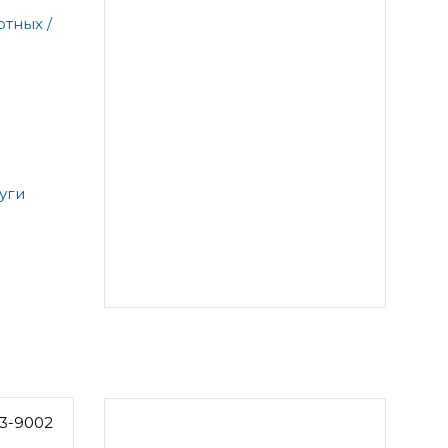
тных /
уги
3-9002