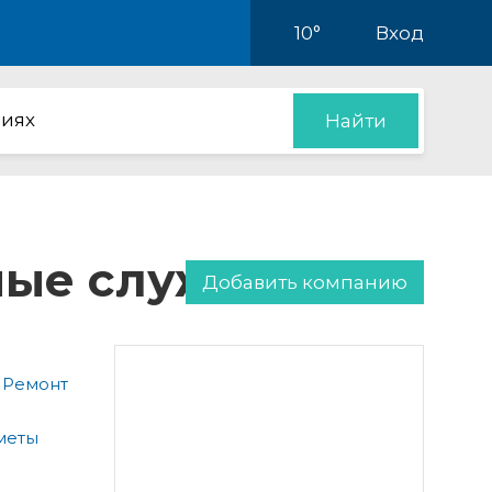
10°
Вход
иях
Найти
нные службы
Добавить компанию
 Ремонт
меты