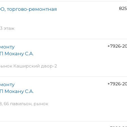
825
О, торгово-ремонтная
 3 этаж
+7926-2
монту
П Мокану С.А.
 рынок Каширский двор-2
+7926-2
монту
П Мокану С.А.
8, 66 павильон, рынок