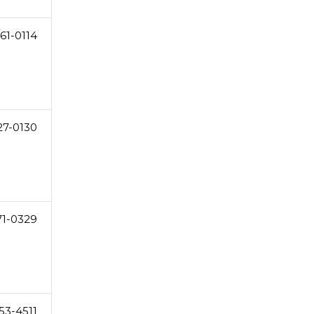
61-0114
27-0130
71-0329
53-4511