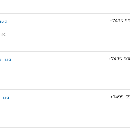
+7495-5
ния
фис
+7495-50
ания
+7495-6
ания