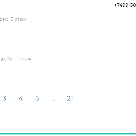
+7499-50
фис, 3 этаж
, 6а - 1 этаж
3
4
5
...
21