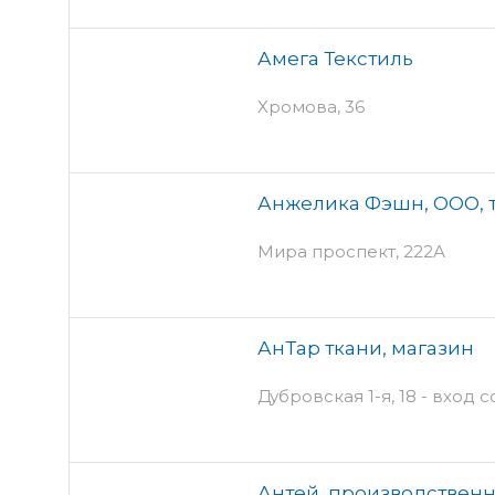
Амега Текстиль
Хромова, 36
Анжелика Фэшн, ООО, 
Мира проспект, 222А
АнТар ткани, магазин
Дубровская 1-я, 18 - вход 
Антей, производствен