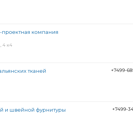
о-проектная компания
 4 к4
+7499-68
альянских тканей
+7499-3
ей и швейной фурнитуры