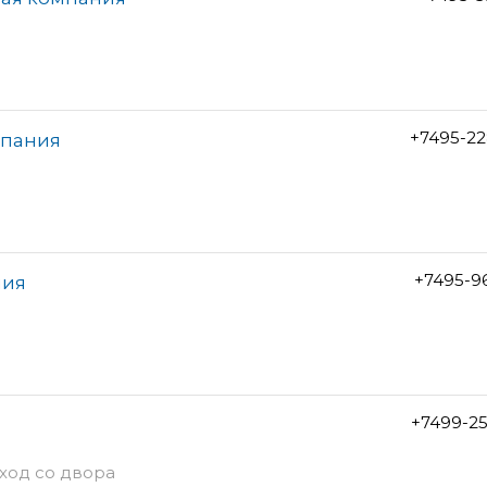
+7495-22
мпания
+7495-9
ния
+7499-2
вход со двора