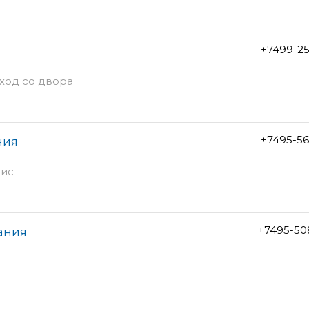
+7499-2
вход со двора
+7495-5
ния
фис
+7495-50
ания