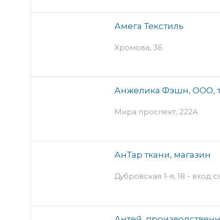
Амега Текстиль
Хромова, 36
Анжелика Фэшн, ООО, 
Мира проспект, 222А
АнТар ткани, магазин
Дубровская 1-я, 18 - вход 
Антей, производствен