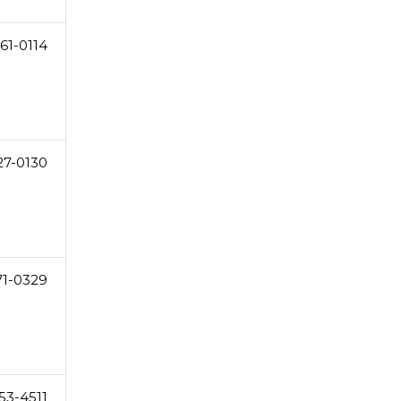
61-0114
27-0130
71-0329
53-4511