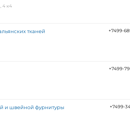
 4 к4
+7499-68
альянских тканей
+7499-79
+7499-3
ей и швейной фурнитуры