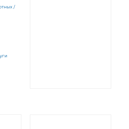
тных /
уги