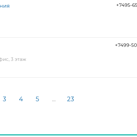
+7495-6
ания
+7499-50
фис, 3 этаж
3
4
5
...
23